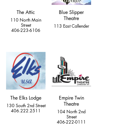
The Attic
Blue Slipper
Theatre
110 North Main
Street
113 East Callender
406-223-6106
The Elks Lodge
Empire Twin
Theatre
130 South 2nd Street
406.222.2511
104 North 2nd
Street
406-222-0111