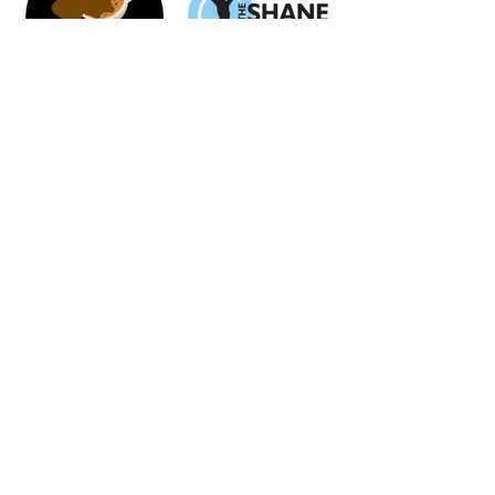
The Perk on Park
Shane Lalani
Live Bluegrass Thrs
Center
5-7 pm
415 East Lewis
113 West Park
(406) 223-7393
The 1900 Event
Trackside Event
Center
Space
103 North Main
117 West Park Street