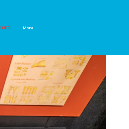
OUER
More