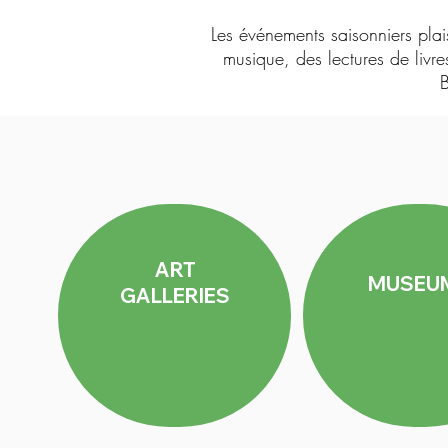
Les événements saisonniers plais
musique, des lectures de livr
B
ART
MUSEU
GALLERIES