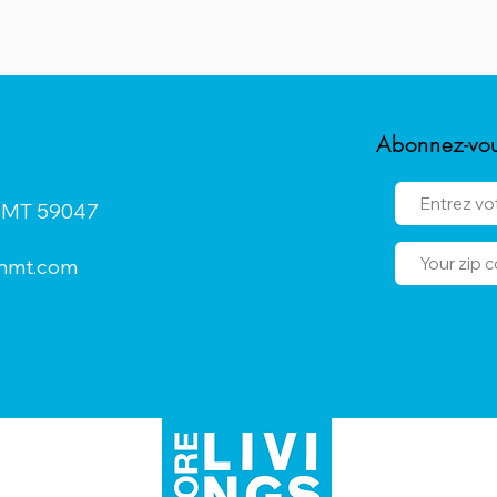
Abonnez-vous
n, MT 59047
onmt.com